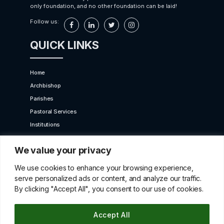
only foundation, and no other foundation can be laid!
Follow us:
QUICK LINKS
Home
Archbishop
Parishes
Pastoral Services
Institutions
Bet Moroun
We value your privacy
Contact us
GET IN TOUCH
We use cookies to enhance your browsing experience,
serve personalized ads or content, and analyze our traffic.
By clicking "Accept All", you consent to our use of cookies.
10 Karaiskaki Str. 2012 Strovolos, Cyprus,P.O.Box
22249, 519 Nicosia
Accept All
betmorounincyprus@gmail.com