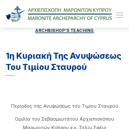
Maroniteparchy
Categories
ARCHBISHOP’S TEACHING
1η Κυριακή Της Ανυψώσεως
Του Τιμίου Σταυρού
Περίοδος της Ανυψώσεως του Τιμίου Σταυρού
Ομιλία του Σεβασμιωτάτου Αρχιεπισκόπου
Μαρωνιτών Κύπρου κ.κ. Σελίμ Σφέιρ