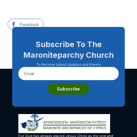
Facebook
Subscribe To The
Maroniteparchy Church
To Receive Latest Updates and Events
For God has already placed Jesus Christ as the one and