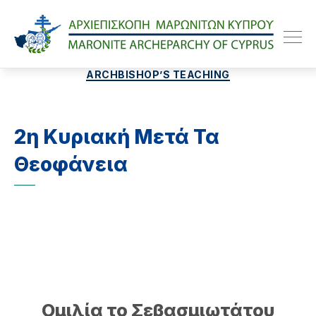
Maroniteparchy
Categories
ARCHBISHOP’S TEACHING
2η Κυριακή Μετά Τα
Θεοφάνεια
Ομιλία το Σεβασμιωτάτου