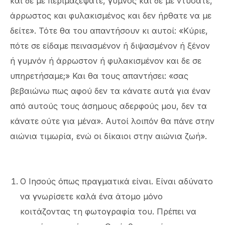
και δε με περιμαζέψατε, γυμνός και δε με ντύσατε,
άρρωστος και φυλακισμένος και δεν ήρθατε να με
δείτε». Τότε θα του απαντήσουν κι αυτοί: «Κύριε,
πότε σε είδαμε πεινασμένον ή διψασμένον ή ξένον
ή γυμνόν ή άρρωστον ή φυλακισμένον και δε σε
υπηρετήσαμε;» Και θα τους απαντήσει: «σας
βεβαιώνω πως αφού δεν τα κάνατε αυτά για έναν
από αυτούς τους άσημους αδερφούς μου, δεν τα
κάνατε ούτε για μένα». Αυτοί λοιπόν θα πάνε στην
αιώνια τιμωρία, ενώ οι δίκαιοι στην αιώνια ζωή».
Ο Ιησούς όπως πραγματικά είναι. Είναι αδύνατο
να γνωρίσετε καλά ένα άτομο μόνο
κοιτάζοντας τη φωτογραφία του. Πρέπει να