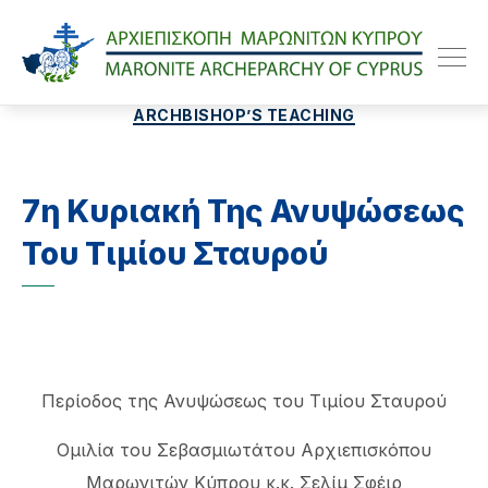
Maroniteparchy
Categories
ARCHBISHOP’S TEACHING
7η Κυριακή Της Ανυψώσεως
Του Τιμίου Σταυρού
Περίοδος της Ανυψώσεως του Τιμίου Σταυρού
Ομιλία του Σεβασμιωτάτου Αρχιεπισκόπου
Μαρωνιτών Κύπρου κ.κ. Σελίμ Σφέιρ