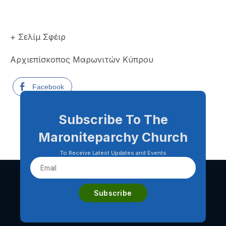
+ Σελίμ Σφέιρ
Αρχιεπίσκοπος Μαρωνιτών Κύπρου
Facebook
Subscribe To The
Maroniteparchy Church
To Receive Latest Updates and Events