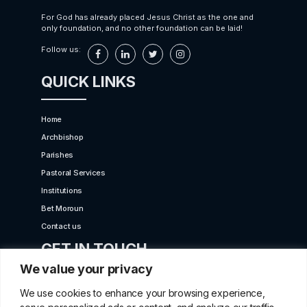
For God has already placed Jesus Christ as the one and
only foundation, and no other foundation can be laid!
Follow us:
QUICK LINKS
Home
Archbishop
Parishes
Pastoral Services
Institutions
Bet Moroun
Contact us
GET IN TOUCH
We value your privacy
10 Karaiskaki Str. 2012 Strovolos, Cyprus,P.O.Box
We use cookies to enhance your browsing experience,
22249, 519 Nicosia