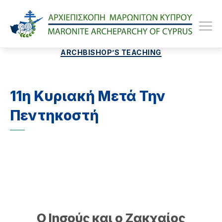
Maroniteparchy
Categories
ARCHBISHOP’S TEACHING
11η Κυριακή Μετά Την
Πεντηκοστή
Ο Ιησούς και ο Ζακχαίος