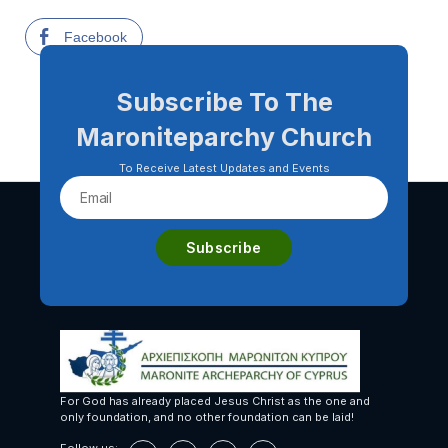
Facebook
Subscribe To The
Maroniteparchy Church
To Receive Latest Updates and Events
For God has already placed Jesus Christ as the one and
only foundation, and no other foundation can be laid!
Follow us: