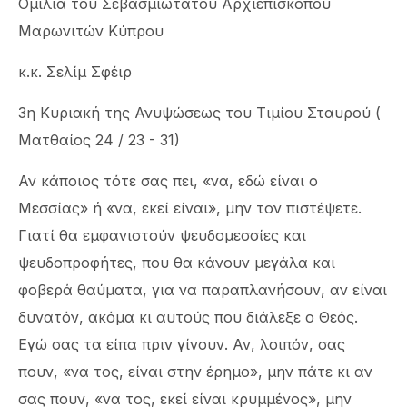
Ομιλία του Σεβασμιωτάτου Αρχιεπισκόπου
Μαρωνιτών Κύπρου
κ.κ. Σελίμ Σφέιρ
3η Κυριακή της Ανυψώσεως του Τιμίου Σταυρού (
Ματθαίος 24 / 23 - 31)
Αν κάποιος τότε σας πει, «να, εδώ είναι ο
Μεσσίας» ή «να, εκεί είναι», μην τον πιστέψετε.
Γιατί θα εμφανιστούν ψευδομεσσίες και
ψευδοπροφήτες, που θα κάνουν μεγάλα και
φοβερά θαύματα, για να παραπλανήσουν, αν είναι
δυνατόν, ακόμα κι αυτούς που διάλεξε ο Θεός.
Εγώ σας τα είπα πριν γίνουν. Αν, λοιπόν, σας
πουν, «να τος, είναι στην έρημο», μην πάτε κι αν
σας πουν, «να τος, εκεί είναι κρυμμένος», μην