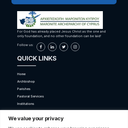
For God has already placed Jesus Christ as the one and
only foundation, and no other foundation can be laid!
Follow us:
QUICK LINKS
Home
Archbishop
Parishes
Pastoral Services
Institutions
Bet Moroun
We value your privacy
Contact us
GET IN TOUCH