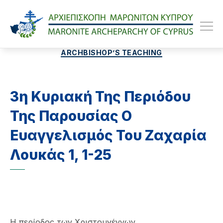
Maroniteparchy
Categories
ARCHBISHOP’S TEACHING
3η Κυριακή Της Περιόδου
Της Παρουσίας Ο
Ευαγγελισμός Του Ζαχαρία
Λουκάς 1, 1-25
Η περίοδος των Χριστουγέννων