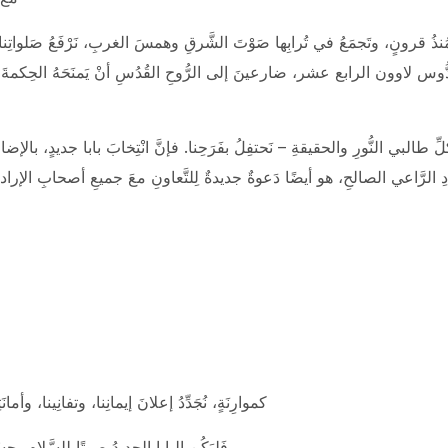
 قرونٍ، وتَجمَعُ في تُرابِها صَوْتَ الشَّرقِ وهمسَ الغربِ، نَرْفَعُ صَلواتِنا ال
بينا القُدُّوس لاوون الرابع عشر، ضارعينَ إلى الرُّوحِ القُدُسِ أنْ يَمنَحَهُ الحِك
البي النُّورِ والحقيقةِ – نَحتفِلُ بفَرَحِنا. فإنَّ انْتِخابَ بابا جديدٍ، بالإضاف
 الرَّاعي الصالحِ، هو أيضًا دَعوةٌ جديدةٌ لِلتَّعاونِ معَ جميعِ أصحابِ الإرادةِ
كموارِنَةٍ، نُجَدِّدُ إعلانَ إيمانِنا، وتفانِينا، و
فَليَكُن البابا الجديدُ صوتًا للسَّلامِ، جِسْ