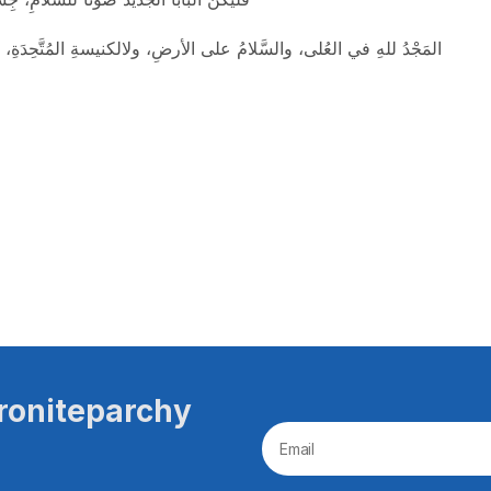
المَجْدُ للهِ في العُلى، والسَّلامُ على الأرضِ، ولالكنيسةِ المُتَّحِدَةِ، 
roniteparchy