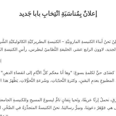
إعلانٌ بِمُناسَبَةِ انْتِخابِ بابا جَديد
 نُعْلِنُ نَحنُ أبناءَ الكنيسةِ المارونيَّةِ – الكنيسةِ البطريركيَّةِ الكاثوليكيَّةِ ال
ابَ البابا الجديد، لاوون الرابع عشر، الخليفةِ النَّظاميّ لبطرس، رأسِ الكنيسةِ
ا
 كصَدًى حيٍّ لكلمةِ يسوعَ: "وها أنا معكم كلَّ الأيَّامِ إلى انقضاءِ الدهرِ." و
المطبوعِ بعدمِ اليقينِ، وكثرةِ التَّحدّياتِ، وسُرعةِ التَّحوُّلاتِ، يَظْهَرُ هذا الحد
رقِ، نحملُ إرثًا عريقًا، ونَحيا بِتفانٍ تامٍّ ليسوعَ المسيحِ وللكنيسةِ الجامعةِ،
، بل هي جَوْهَرُ دعوتِنا، وسِرُّ رسالتِنا. نحنُ الكنيسةُ المتجذِّرَةُ في الصَّخْرِ، ال
– معَ 