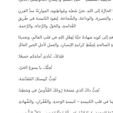
حارَّةَ إلى اللهِ. نحنُ شَعبُه ومُواطِنوه، الموارِنَةُ منذُ القرنِ
مةَ، والبَصيرةَ، والوداعةَ، والشَّجاعةَ، لِيَقودَ الكنيسةَ في طَريقِ
القُداسةِ، والحَقِّ، والرَّجاءِ، والرَّحمةِ.
ةِ إلى كونِه شهادةً حيَّةً لِفِعْلِ اللهِ في قلبِ العالَمِ، وتجديدًا
 الصالحةِ لِحِفْظِ كرامةِ الإنسانِ، والعملِ لأجلِ الخيرِ العامِّ.
فلِذلكَ، نُنادِي أمامَكم جميعًا:
نُحِبُّكَ، يا يسوعَ الحَيّ،
نُحِبُّ كَنِيستَكَ المُقَدَّسَةَ،
نُحِبُّ ذاكَ الذي مَسَحَهُ رُوحُكَ القُدُّوسُ في وَسَطِنا.
أمانَتِنا في قلبِ الكنيسةِ – كنيسةِ الوَحدةِ، والغُفْرانِ، والشَّهادةِ.
رًا للوَحدةِ، عَونًا للفُقَراءِ، وأبًا مُحِبًّا لِشعبِه، ولكلِّ الشُّعوبِ.