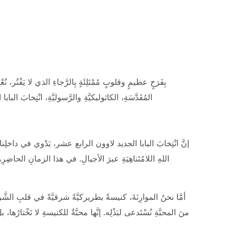
بِفَرَحٍ عظيمٍ وقلوبٍ مُمْتَلِئَةٍ بِالرَّجاءِ الذي لا يَفْتُر،
المُقَدَّسَةِ، الكاثوليكيَّةِ والرَّسوليَّةِ، انْتِخ
إنَّ انْتِخابَ البابا الجديد لاوون الرابع عشر، يَدْوي في داخلِنا
اللهِ اللامُتَناهِيَةِ عبرَ الأجيالِ. في هذا الزمانِ الحاضِرِ، 
أمَّا نحنُ الموارِنَةَ، كنيسةً بطريركيَّةً شرقيَّةً في قلبِ الشَّ
منَ المحبَّةِ نُسْتَدعى لبَذْلِه. إنَّها محبَّةٌ للكنيسةِ لا نَخْتارُها