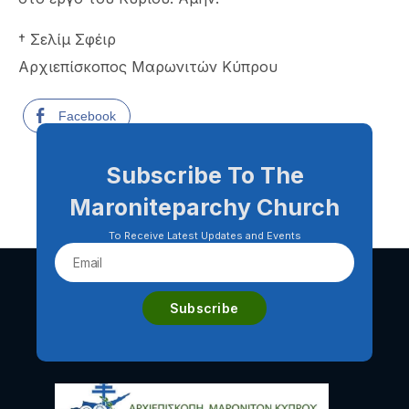
† Σελίμ Σφέιρ
Αρχιεπίσκοπος Μαρωνιτών Κύπρου
Facebook
Subscribe To The
Maroniteparchy Church
To Receive Latest Updates and Events