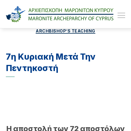
Maroniteparchy
Categories
ARCHBISHOP’S TEACHING
7η Κυριακή Μετά Την
Πεντηκοστή
Η αποστολή των 72 αποστόλων