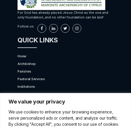
For God has already placed Jesus Christ as the one and
only foundation, and no other foundation can be laid!
Follow us:
QUICK LINKS
Home
Archbishop
Parishes
Pastoral Services
Institutions
Bet Moroun
We value your privacy
Contact us
GET IN TOUCH
We use cookies to enhance your browsing experience,
serve personalized ads or content, and analyze our traffic.
By clicking "Accept All", you consent to our use of cookies.
10 Karaiskaki Str. 2012 Strovolos, Cyprus,P.O.Box