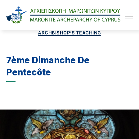
Maroniteparchy
Categories
ARCHBISHOP’S TEACHING
7ème Dimanche De
Pentecôte